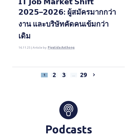
𝗜𝗧 𝗝𝗼𝗯 𝗠𝗮𝗿𝗸𝗲𝘁 𝗦𝗵𝗶𝗳𝘁
𝟮𝟬𝟮𝟱–𝟮𝟬𝟮𝟲: ผู้สมัครมากกว่า
งาน และบริษัทคัดคนเข้มกว่า
เดิม
16.11.25 | Article by
Piyatida Anthong
2
3
29
1
…
Podcasts