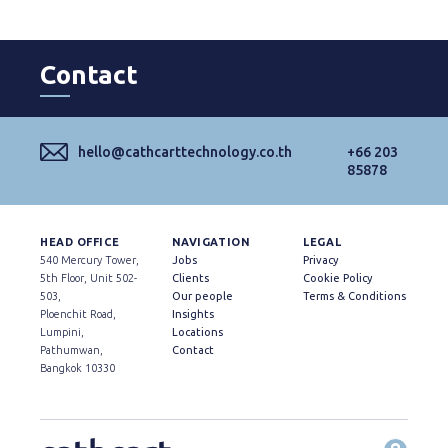
Contact
hello@cathcarttechnology.co.th
+66 203
85878
HEAD OFFICE
NAVIGATION
LEGAL
540 Mercury Tower,
Jobs
Privacy
5th Floor, Unit 502-
Clients
Cookie Policy
503,
Our people
Terms & Conditions
Ploenchit Road,
Insights
Lumpini,
Locations
Pathumwan,
Contact
Bangkok 10330