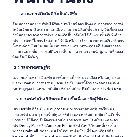
1. สถานการณ์โควิดที่เริ่มฟื้นตัวดีขึ้น :
ต้องบอกว่าหลายๆบริษัทได้รับผลประโยชน์ค่อนข้างเยอะจากสถานการณ์
โควิดเมื่อแรกเริ่มระบาด แต่เมื่อสถานการณ์เริ่มดีขึ้่นแล้ว โควิดเริ่มซาลง
สิ่งที่หลายคนคาดการณ์ว่าน่าจะเกิดขึ้น กลับไม่ได้เป็นเช่นนั้นเสียทีเดียว
เช่น การช้อปปิ้งออนไลน์แบบ 100% หรือการสั่งอาหารแบบเดลิเวอรี่ ตอน
นี้เทรนด์กลับไม่เป็นเช่นนั้นแบบสุดทางแล้ว เพราะทุกคนก็เริ่มอยากออก
จากบ้านมากขึ้น อยากไปกินข้าวที่ร้านอาหาร ได้เจอหน้าผู้คน ได้ซื้อของ
ที่จับต้องได้จริงๆ
2. มรสุมทางเศรษฐกิจ :
ไม่ว่าจะเป็นเพราะเงินเฟ้อ การขึ้นดอกเบี้ยอย่างต่อเนื่อง หรือเหตุการณ์
Black Swan อย่างสงครามยูเครน-รัสเซีย เหล่านี้ล้วนส่งผลต่อต่อบริษัท
เทคใหญ่ๆหลายแห่งมากทีเดียว ที่จำเป็นต้องปรับตัวและประหยัดต้นทุน
3. การแข่งขันในบริษัทเทคที่มากขึ้นเพื่อแย่งชิงผู้ใช้งาน :
เช่น Netflix ที่ถือเป็น Disruptor แห่งวงการแพลตฟอร์มสตรีมหนัง
ออนไลน์ช่วงแรกๆ ตอนนี้ก็มีคู่แข่งที่ทำแพลตฟอร์มแบบเดียวกันเกิดขึ้น
มากมาย ผู้ใช้งานจึงต้องกระจายไปตามความตอบโจทย์ของแต่ละคน
เช่น Disney Plus หรือ Amazon Prime ซึ่งทำให้บริษัทเทคที่เคยเป็น
Winner take all ก็ต้องแบ่งเค้กให้กับคนอื่นบ้าง ที่ชัดเจนที่สุดก็คือ
Facebook ที่ถือว่า Take all มาตลอดสิบปี เมื่อเกิด Tiktok ที่เติบโตอย่าง