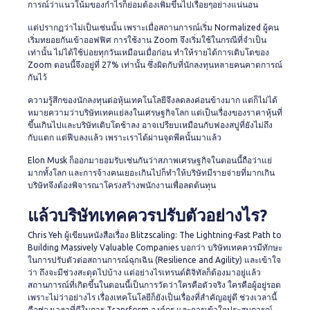
การณ์ว่าแนวโน้มของกำไรก็ย่อมต้องเพิ่มขึ้นไปเรื่อยๆอย่างแน่นอน
แต่ปรากฏว่าไม่เป็นเช่นนั้น เพราะเมื่อสถานการณ์เริ่ม Normalized ผู้คน
เริ่มทยอยกันเข้าออฟฟิศ การใช้งาน Zoom จึงเริ่มใช้ในกรณีที่จำเป็น
เท่านั้น ไม่ได้ใช้บ่อยทุกวันเหมือนเมื่อก่อน ทำให้รายได้การเติบโตของ
Zoom ตอนนี้จึงอยู่ที่ 27% เท่านั้น ซึ่งผิดกับที่นักลงทุนหลายคนคาดการณ์
กันไว้
ความรู้สึกของนักลงทุนต่อหุ้นเทคโนโลยีจึงลดลงค่อนข้างมาก แต่ก็ไม่ได้
หมายความว่าบริษัทเทคแย่ลงในเศรษฐกิจโลก แต่เป็นเรื่องของราคาหุ้นที่
ขึ้นเกินไปและบริษัทเติบโตช้าลง อาจเปรียบเหมือนกับฟองสบู่ที่ยังไม่ถึง
กับแตก แต่ฟีบลงแล้ว เพราะเราได้ผ่านจุดพีคนั้นมาแล้ว
Elon Musk ก็ออกมายอมรับเช่นกันว่าสภาพเศรษฐกิจในตอนนี้ถือว่าแย่
มากทั้งโลก และการจ้างคนเยอะเกินไปก็ทำให้บริษัทมีรายจ่ายที่มากเกิน
บริษัทจึงต้องพิจารณาโครงสร้างพนักงานเพื่อลดต้นทุน
แล้วบริษัทเทคควรปรับตัวอย่างไร?
Chris Yeh ผู้เขียนหนังสือเรื่อง Blitzscaling: The Lightning-Fast Path to
Building Massively Valuable Companies บอกว่า บริษัทเทคควรมีทักษะ
ในการปรับตัวต่อสถานการณ์ฉุกเฉิน (Resilience and Agility) และเข้าใจ
ว่า ถึงจะมีช่วงสะดุดไปบ้าง แต่อย่างไรเทรนด์ดิจิทัลก็ต้องมาอยู่แล้ว
สถานการณ์ที่เกิดขึ้นในตอนนี้เป็นการวัดว่าใครคือตัวจริง ใครคือผู้อยู่รอด
เพราะไม่ว่าอย่างไร เรื่องเทคโนโลยีก็ยังเป็นเรื่องที่สำคัญอยู่ดี ช่วงเวลานี้
คือช่วงเวลาที่ดีในการ Transform องค์กร และการเข้าใจประสบการณ์