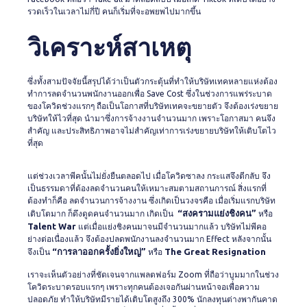
รวดเร็วในเวลาไม่กี่ปี คนก็เริ่มที่จะอพยพไปมากขึ้น
วิเคราะห์สาเหตุ
ซึ่งทั้งสามปัจจัยนี้สรุปได้ว่าเป็นตัวกระตุ้นที่ทำให้บริษัทเทคหลายแห่งต้อง
ทำการลดจำนวนพนักงานออกเพื่อ Save Cost ซึ่งในช่วงการแพร่ระบาด
ของโควิดช่วงแรกๆ ถือเป็นโอกาสที่บริษัทเทคจะขยายตัว จึงต้องเร่งขยาย
บริษัทให้ไวที่สุด นำมาซึ่งการจ้างงานจำนวนมาก เพราะโอกาสมา คนจึง
สำคัญ และประสิทธิภาพอาจไม่สำคัญเท่าการเร่งขยายบริษัทให้เติบโตไว
ที่สุด
แต่ช่วงเวลาพีคนั้นไม่ยั่งยืนตลอดไป เมื่อโควิดซาลง กระแสจึงตีกลับ จึง
เป็นธรรมดาที่ต้องลดจำนวนคนให้เหมาะสมตามสถานการณ์ สิ่งแรกที่
ต้องทำก็คือ ลดจำนวนการจ้างงาน ซึ่งเกิดเป็นวงจรคือ เมื่อเริ่มแรกบริษัท
“สงครามแย่งชิงคน”
เติบโตมาก ก็ดึงดูดคนจำนวนมาก เกิดเป็น
หรือ
Talent War
แต่เมื่อแย่งชิงคนมาจนมีจำนวนมากแล้ว บริษัทไม่พีคอ
ย่างต่อเนื่องแล้ว จึงต้องปลดพนักงานลงจำนวนมาก Effect หลังจากนั้น
“การลาออกครั้งยิ่งใหญ่”
The Great Resignation
จึงเป็น
หรือ
เราจะเห็นตัวอย่างที่ชัดเจนจากแพลตฟอร์ม Zoom ที่ถือว่าบูมมากในช่วง
โควิดระบาดรอบแรกๆ เพราะทุกคนต้องเจอกันผ่านหน้าจอเพื่อความ
ปลอดภัย ทำให้บริษัทมีรายได้เติบโตสูงถึง 300% นักลงทุนต่างพากันคาด