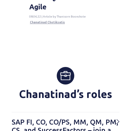
Agile
08.06.22 | Article by Thanisorn Boonchote
Chanatinad Chotiksatis
Chanatinad’s roles
SAP FI, CO, CO/PS, MM, QM, PM,
CS, and SuccessFactors – join a