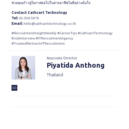
ช่วยคุณก้าวสู่โอกาสต่อไปในสายอาชีพไอทีอย่างมั่นใจ
Contact Cathcart Technology
Tel:
02-038-5878
Email:
hello@cathcarttechnology.co.th
#RecruitmentInsightWeekly #CareerTips #CathcartTechnology
#JobInterview #ITRecruitmentAgency
#TrustedPartnerInITRecruitment
Associate Director
Piyatida Anthong
Thailand