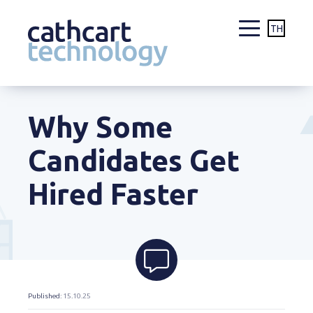
TH
Skip
to
Why Some
content
Candidates Get
Hired Faster
Published
: 15.10.25