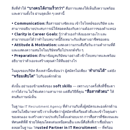
“บางคนได้งานเร็วกว่า”
สิ่งที่ทำให้
คือการแสดงให้เห็นถึงความพร้อม
และความตั้งใจ ผ่านจุดเล็ก ๆ เหล่านี้
• Communication:
สื่อสารอย่างชัดเจน เข้าใจโจทย์ของบริษัท และ
สามารถอธิบายประสบการณ์ให้สอดคล้องกับความต้องการของตำแหน่ง
• Clarity in Career Goals:
รู้ว่าตัวเองกำลังมองหาอะไร และ
สามารถบอกได้ว่าทำไมบทบาทนี้ถึงเหมาะกับเส้นทางอาชีพของตน
• Attitude & Motivation:
แสดงความกระตือรือร้น ถามคำถามที่ดี
และแสดงความสนใจในบริษัทหรือโปรเจกต์จริง ๆ
• Preparation:
ศึกษาข้อมูลบริษัทมาอย่างดี เข้าใจบทบาทและพร้อม
อธิบายว่าตัวเองจะสร้างคุณค่าให้ทีมอย่างไร
ทำงานได้”
ในมุมของบริษัท สิ่งเหล่านี้สะท้อนว่า ผู้สมัครไม่เพียง “
แต่ยัง
“พร้อมเติบโต”
ไปกับองค์กรด้วย
soft skills
ดังนั้น อย่ามองข้ามพลังของ
— เพราะบางครั้งสิ่งที่ชี้ชะตา
“สื่อสารตัวตน”
การได้งาน ไม่ใช่แค่ความสามารถ แต่คือวิธีที่คุณ
ให้
คนสัมภาษณ์เห็น
ในฐานะ IT Recruitment Agency ที่ทำงานกับทั้งผู้สมัครและองค์กรด้าน
เทคโนโลยีมาหลายปี เราเห็นชัดว่าผู้สมัครที่เตรียมตัวดีและเข้าใจคุณค่า
ของตนเอง จะสร้างความประทับใจตั้งแต่รอบแรก การสื่อสารที่ชัดเจนและ
ทัศนคติที่ดี ช่วยให้คุณโดดเด่นเหนือคนอื่น และนี่คือสิ่งที่เราเชื่อมั่นมา
rusted Partner in IT Recruitment
ตลอดในฐานะ T
— ที่พร้อม