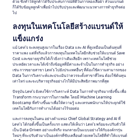
ด้วย ซึ่งทำให้ลูกค้าได้รับประสบการณ์ที่ดีในการลองเสื้อผ้า ส่วนแบรนด์
ก็ได้รับข้อมูลลูกค้าเพื่อนำไปปรับปรุงและพัฒนาแนวทางการทำธุรกิจต่อ
ไป
ลงทุนในเทคโนโลยีสร้างแบรนด์ให้
แข็งแกร่ง
แม้ Levi’s จะลงทุนสูงมากในเรื่อง Data และ AI ที่ดูเหมือนเป็นต้นทุนที่
ราคาแพง แต่ที่จริงแล้วการลงทุนในเทคโนโลยีกลับช่วยให้แบรนด์ Save
Cost และขยายธุรกิจได้เร็วยิ่งกว่าเดิมเสียอีก เพราะเทคโนโลยีช่วย
ประหยัดเวลาและได้เข้าถึงข้อมูลที่มีค่าและจำเป็นในการทำธุรกิจ อย่าง
เช่น การขยายสาขา Levi’s ไปยังประเทศอื่นๆ ที่ต้องใช้ความสามารถของ
Data ในการวิเคราะห์และประเมินว่าควรจะตั้งสาขาที่ไหน ต้องใช้ต้นทุน
เท่าไหร่ และจะบริหารธุรกิจอย่างไรให้มีประสิทธิภาพมากที่สุด
ปัจจุบัน Levi’s ยังคงใช้การวิเคราะห์ Data ในการทำธุรกิจมากยิ่งขึ้น เพื่อ
Transform กระบวนการในการผลิต โดยมี Machine Learning
Bootcamp ที่สร้างขึ้นมาเพื่อให้ความรู้ และเทรนพนักงานให้ประยุกต์ใช้
เทคโนโลยีกับการทำงานได้อย่างไร้รอยต่อ
และการลงทุนในคน อย่างตำแหน่ง Chief Global Strategy and AI ที่
Levi’s ได้ก่อตั้งขึ้นเป็นครั้งแรก แสดงให้เห็นว่า Levi’s พร้อมจะปรับตัวให้
เป็น Data-Driven อย่างแท้จริง จนกลายเป็นแบบอย่างให้กับองค์กรรุ่น
ใหม่ๆ ที่จะปรับตัวมาเป็นองค์กรที่ขับเคลื่อนด้วยเทคโนโลยีที่ทำให้แบรนด์