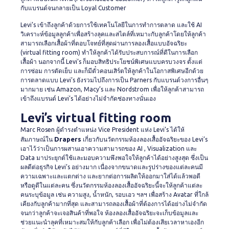
กับแบรนด์จนกลายเป็น Loyal Customer
Levi’s เข้าถึงลูกค้าด้วยการใช้เทคโนโลยีในการทำการตลาด และใช้ AI
วิเคราะห์ข้อมูลลูกค้าเพื่อสร้างลุคและสไตล์ที่เหมาะกับลูกค้าโดยให้ลูกค้า
สามารถเลือกเสื้อผ้าที่ตอบโจทย์ที่สุดผ่านการลองเสื้อแบบอัจฉริยะ
(virtual fitting room) ทำให้ลูกค้าได้รับประสบการณ์ที่ดีในการเลือก
เสื้อผ้า นอกจากนี้ Levi’s ก็มอบสิทธิประโยชน์พิเศษแบบครบวงจร ตั้งแต่
การซ่อม การตัดเย็บ และก็มีตั๋วคอนเสิร์ตให้ลูกค้าในโอกาสพิเศษอีกด้วย
การตลาดแบบ Levi’s ยังรวมไปถึงการเป็น Parners กับแบรนด์วงการอื่นๆ
มากมาย เช่น Amazon, Macy’s และ Nordstrom เพื่อให้ลูกค้าสามารถ
เข้าถึงแบรนด์ Levi’s ได้อย่างไม่จำกัดช่องทางนั่นเอง
Levi’s virtual fitting room
Marc Rosen ผู้ดำรงตำแหน่ง Vice President แห่ง Levi’s ได้ให้
Drapers
สัมภาษณ์ใน
เกี่ยวกับนวัตกรรมห้องลองเสื้ออัจฉริยะของ Levi’s
เอาไว้ว่าเป็นการผสานเอาความสามารถของ AI , Visualization และ
Data มาประยุกต์ใช้และมอบความพึงพอใจให้ลูกค้าได้อย่างสูงสุด ซึ่งเป็น
ผลดีต่อธุรกิจ Levi’s อย่างมาก เนื่องจากขนาดและรูปร่างของแต่ละคนมี
ความเฉพาะและแตกต่าง และยากต่อการผลิตให้ออกมาใส่ได้แล้วพอดี
หรือดูดีในแต่ละคน ซึ่งนวัตกรรมห้องลองเสื้ออัจฉริยะนี้จะให้ลูกค้าแต่ละ
คนระบุข้อมูล เช่น ความสูง, น้ำหนัก, รอบเอว ฯลฯ เพื่อสร้าง Avatar ที่ใกล้
เคียงกับลูกค้ามากที่สุด และสามารถลองเสื้อผ้าที่ต้องการได้อย่างไม่จำกัด
จนกว่าลูกค้าจะเจอสินค้าที่พอใจ ห้องลองเสื้ออัจฉริยะจะเก็บข้อมูลและ
ช่วยแนะนำลุคที่เหมาะสมให้กับลูกค้าเลือก เพื่อไม่ต้องเสียเวลาหาเองอีก