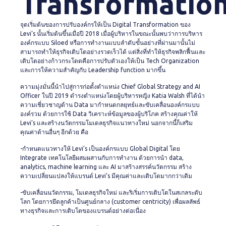
Transformatio
จุดเริ่มต้นของการปรับองค์กรให้เป็น Digital Transformation ของ
Levi’s นั้นเริ่มต้นขึ้นเมื่อปี 2018 เมื่อผู้บริหารในขณะนั้นพบว่าการบริหาร
องค์กรแบบ Siloed หรือการทำงานแบบลำดับขั้นอย่างที่ผ่านมานั้นไม่
สามารถทำให้ธุรกิจเติบโตอย่างรวดเร็วได้ แต่สิ่งที่ทำให้ธุรกิจพลิกฟื้นและ
เติบโตอย่างก้าวกระโดดคือการปรับตัวเองให้เป็น Tech Organization
และการให้ความสำคัญกับ Leadership function มากขึ้น
ความมุ่งมั่นนี้นำไปสู่การก่อตั้งตำแหน่ง Chief Global Strategy and AI
Officer ในปี 2019 ดำรงตำแหน่งโดยผู้บริหารหญิง Katia Walsh ที่ได้นำ
ความเชี่ยวชาญด้าน Data มากำหนดกลยุทธ์และขับเคลื่อนองค์กรแบบ
องค์รวม ด้วยการใช้ Data วิเคราะห์ข้อมูลของผู้บริโภค สร้างคุณค่าให้
Levi’s และสร้างนวัตกรรมโมเดลธุรกิจแนวทางใหม่ นอกจากนี้ก็เสริม
คุณค่าด้านอื่นๆ อีกด้วย คือ
-กำหนดแนวทางให้ Levi’s เป็นองค์กรแบบ Global Digital โดย
Integrate เทคโนโลยีผสมผสานกับการทำงาน ด้วยการนำ data,
analytics, machine learning และ AI มาสร้างสรรค์นวัตกรรม สร้าง
ความเปลี่ยนแปลงให้แบรนด์ Levi’s มีคุณค่าและเติบโตมากกว่าเดิม
-ขับเคลื่อนนวัตกรรม, โมเดลธุรกิจใหม่ และริเริ่มการเติบโตในสเกลระดับ
โลก โดยการยึดลูกค้าเป็นศูนย์กลาง (customer centricity) เพื่อผลลัพธ์
ทางธุรกิจและการเติบโตของแบรนด์อย่างต่อเนื่อง