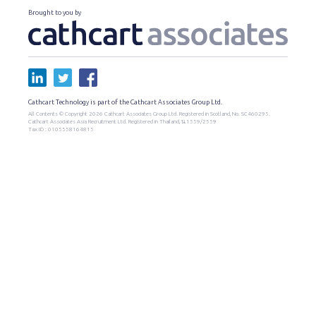
Brought to you by
Cathcart Technology is part of the Cathcart Associates Group Ltd.
All Contents © Copyright 2026 Cathcart Associates Group Ltd. Registered in Scotland, No. SC460295.
Cathcart Associates Asia Recruitment Ltd. Registered in Thailand, น.1559/2559
Tax ID : 0105558164815