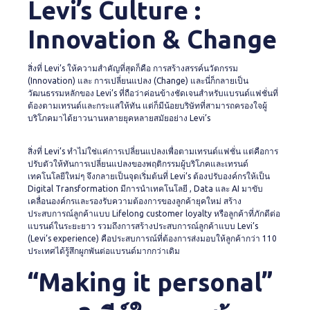
Levi’s Culture :
Innovation & Change
สิ่งที่ Levi’s ให้ความสำคัญที่สุดก็คือ การสร้างสรรค์นวัตกรรม
(Innovation) และ การเปลี่ยนแปลง (Change) และนี่ก็กลายเป็น
วัฒนธรรมหลักของ Levi’s ที่ถือว่าค่อนข้างชัดเจนสำหรับแบรนด์แฟชั่นที่
ต้องตามเทรนด์และกระแสให้ทัน แต่ก็มีน้อยบริษัทที่สามารถครองใจผู้
บริโภคมาได้ยาวนานหลายยุคหลายสมัยอย่าง Levi’s
สิ่งที่ Levi’s ทำไม่ใช่แค่การเปลี่ยนแปลงเพื่อตามเทรนด์แฟชั่น แต่คือการ
ปรับตัวให้ทันการเปลี่ยนแปลงของพฤติกรรมผู้บริโภคและเทรนด์
เทคโนโลยีใหม่ๆ จึงกลายเป็นจุดเริ่มต้นที่ Levi’s ต้องปรับองค์กรให้เป็น
Digital Transformation มีการนำเทคโนโลยี , Data และ AI มาขับ
เคลื่อนองค์กรและรองรับความต้องการของลูกค้ายุคใหม่ สร้าง
ประสบการณ์ลูกค้าแบบ Lifelong customer loyalty หรือลูกค้าที่ภักดีต่อ
แบรนด์ในระยะยาว รวมถึงการสร้างประสบการณ์ลูกค้าแบบ Levi’s
(Levi’s experience) คือประสบการณ์ที่ต้องการส่งมอบให้ลูกค้ากว่า 110
ประเทศได้รู้สึกผูกพันต่อแบรนด์มากกว่าเดิม
“Making it personal”