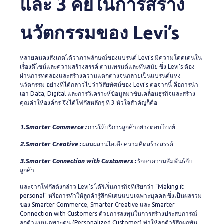
และ 3 คีย์ในการสร้าง
นวัตกรรมของ Levi’s
หลายคนคงสังเกตได้ว่าภาพลักษณ์ของแบรนด์ Levi’s มีความโดดเด่นใน
เรื่องดีไซน์และความสร้างสรรค์ ตามเทรนด์และทันสมัย ซึ่ง Levi’s ต้อง
ผ่านการทดลองและสร้างความแตกต่างจนกลายเป็นแบรนด์แห่ง
นวัตกรรม อย่างที่ได้กล่าวไปว่าวิสัยทัศน์ของ Levi’s ต่อจากนี้ คือการนำ
เอา Data, Digital และการวิเคราะห์ข้อมูลมาขับเคลื่อนธุรกิจและสร้าง
คุณค่าให้องค์กร จึงได้โฟกัสหลักๆ ที่ 3 หัวใจสำคัญก็คือ
1.Smarter Commerce :
การให้บริการลูกค้าอย่างตอบโจทย์
2.Smarter Creative :
ผสมผสานไอเดียความคิดสร้างสรรค์
3.Smarter Connection with Customers :
รักษาความสัมพันธ์กับ
ลูกค้า
และจากโฟกัสดังกล่าว Levi’s ได้ริเริ่มภารกิจที่เรียกว่า “Making it
personal” หรือการทำให้ลูกค้ารู้สึกพิเศษแบบเฉพาะบุคคล ซึ่งเป็นผลรวม
ของ Smarter Commerce, Smarter Creative และ Smarter
Connection with Customers ด้วยการลงทุนในการสร้างประสบการณ์
ลูกค้าแบบเฉพาะคน (Personalized Customer) ทำให้ลูกค้ารู้สึกผูกพัน