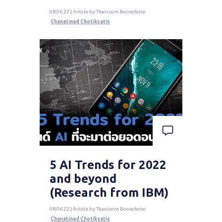
08.06.22 | Article by Thanisorn Boonchote
Chanatinad Chotiksatis
5 AI Trends for 2022
and beyond
(Research from IBM)
08.06.22 | Article by Thanisorn Boonchote
Chanatinad Chotiksatis