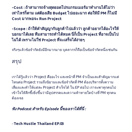
-Cost : ถ้าสามารถจ้างสุดยอดโปรแกรมเมอร์มาทำงานได้ไม่ว่า
เท่าไหร่ก็ตาม แต่ต้องเสีย Budget ไปเยอะมาก ต่อให้มี PM ก็ไม่มี
Cost มากพอจะ Run Project
-Scope : ถ้าให้คำสัญญากับลูกค้าไปแล้วว่า ลูกค้าอยากได้อะไรให้
บอกมาได้เลย ทีมสามารถทำได้หมด นี่ก็เป็น Project ที่อาจเป็นไป
ไม่ได้ เพราะไม่ใช่ Project ที่จะเสร็จได้ง่ายๆ
จริงๆแล้วข้อจำกัดยังมีอีกมากมาย บุคลากรก็ถือเป็นข้อจำกัดหนึ่งเช่นกัน
สรุป
เราได้รู้แล้วว่า Project คืออะไร และหน้าที่ PM จำเป็นและสำคัญมากแค่
ไหนต่อ Project รวมถึงนิยามและข้อจำกัดที่ PM ต้องบริหารทั้งความ
เสี่ยงและทำให้แต่ละ Project สำเร็จได้ ใน EP ต่อไป เราจะพาทุกคนไป
เข้าใจให้ลึกซึ้งยิ่งขึ้นว่ามีอุปสรรคและความท้าทายใดบ้างที่ PM ทุกคน
ต้องเจอ
ฟัง Podcast สำหรับ Episode นี้ของเราได้ที่นี่ :
Tech Hustle Thailand EP.03
–