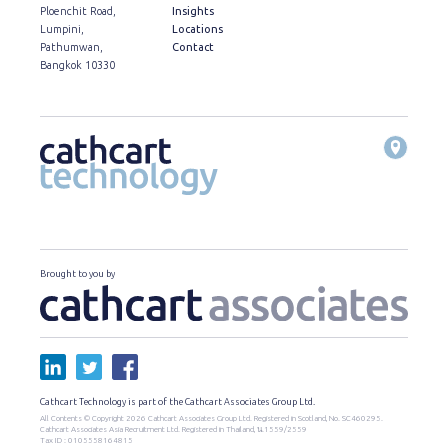
Ploenchit Road,
Insights
Lumpini,
Locations
Pathumwan,
Contact
Bangkok 10330
Brought to you by
Cathcart Technology is part of the Cathcart Associates Group Ltd.
All Contents © Copyright 2026 Cathcart Associates Group Ltd. Registered in Scotland, No. SC460295.
Cathcart Associates Asia Recruitment Ltd. Registered in Thailand, น.1559/2559
Tax ID : 0105558164815