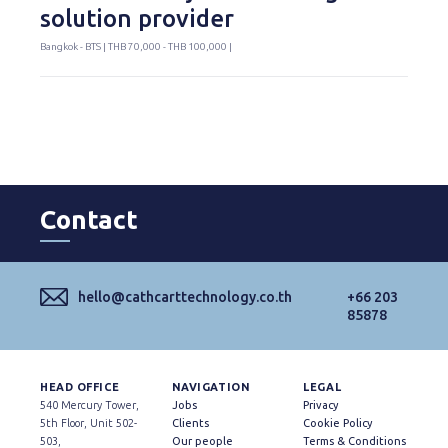
solution provider
Bangkok - BTS | THB 70,000 - THB 100,000 |
Contact
hello@cathcarttechnology.co.th
+66 203
85878
HEAD OFFICE
NAVIGATION
LEGAL
540 Mercury Tower,
Jobs
Privacy
5th Floor, Unit 502-
Clients
Cookie Policy
503,
Our people
Terms & Conditions