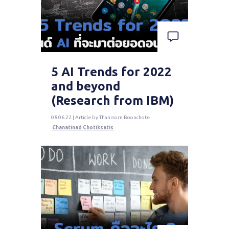
5 AI Trends for 2022
and beyond
(Research from IBM)
08.06.22 | Article by Thanisorn Boonchote
Chanatinad Chotiksatis