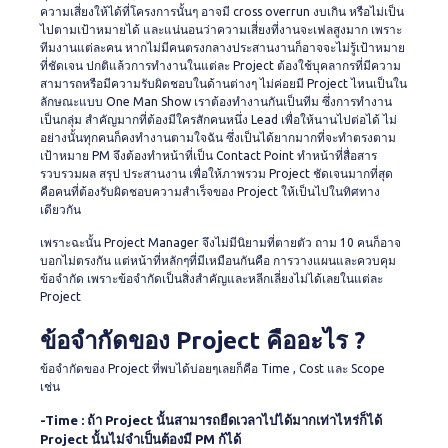
ความเสี่ยงให้ได้ที่โครงการนั้นๆ อาจมี cross overrun งบเกิน หรือไม่เป็น
ไปตามเป้าหมายได้ และแน่นอนว่าความเสี่ยงที่งานจะเฟลสูงมาก เพราะ
ทีมงานแต่ละคน หากไม่มีคนตรงกลางประสานงานก็อาจจะไม่รู้เป้าหมาย
ที่ชัดเจน
ปกติแล้วการทำงานในแต่ละ Project ต้องใช้บุคลากรที่มีความ
สามารถหรือมีความรับผิดชอบในด้านต่างๆ ไม่ค่อยมี Project ไหนเป็นใน
ลักษณะแบบ One Man Show เราต้องทำงานกันเป็นทีม ซึ่งการทำงาน
เป็นกลุ่ม สำคัญมากที่ต้องมีใครสักคนหนึ่ง Lead เพื่อให้นานไปต่อได้ ไม่
อย่างนั้นทุกคนก็คงทำงานตามใจฉัน ซึ่งเป็นได้ยากมากที่จะทำตรงตาม
เป้าหมาย PM จึงต้องทำหน้าที่เป็น Contact Point ทำหน้าที่สื่อสาร
รวบรวมผล สรุป ประสานงาน เพื่อให้ภาพรวม Project ชัดเจนมากที่สุด
คือคนที่ต้องรับผิดชอบความสำเร็จของ Project ให้เป็นไปในทิศทาง
เดียวกัน
เพราะฉะนั้น Project Manager จึงไม่มีนิยามที่ตายตัว ถาม 10 คนก็อาจ
บอกไม่ตรงกัน แต่หน้าที่หลักๆที่มีเหมือนกันคือ การวางแผนและควบคุม
ข้อจำกัด เพราะข้อจำกัดเป็นสิ่งสำคัญและหลีกเลี่ยงไม่ได้เลยในแต่ละ
Project
ข้อจำกัดของ Project คืออะไร ?
ข้อจำกัดของ Project ที่พบได้บ่อยๆเลยก็คือ Time , Cost และ Scope
เช่น
-Time : ถ้า Project นั้นสามารถยืดเวลาไปได้มากเท่าไหร่ก็ได้
Project นั้นไม่จำเป็นต้องมี PM ก้ได้