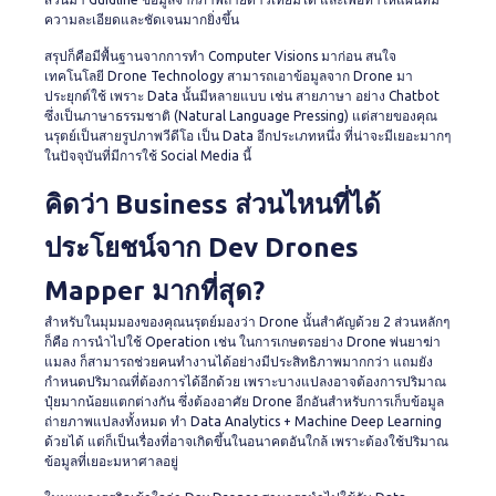
ความละเอียดและชัดเจนมากยิ่งขึ้น
สรุปก็คือมีพื้นฐานจากการทำ Computer Visions มาก่อน สนใจ
เทคโนโลยี Drone Technology สามารถเอาข้อมูลจาก Drone มา
ประยุกต์ใช้ เพราะ Data นั้นมีหลายแบบ เช่น สายภาษา อย่าง Chatbot
ซึ่งเป็นภาษาธรรมชาติ (Natural Language Pressing) แต่สายของคุณ
นรุตย์เป็นสายรูปภาพวีดีโอ เป็น Data อีกประเภทหนึ่ง ที่น่าจะมีเยอะมากๆ
ในปัจจุบันที่มีการใช้ Social Media นี้
คิดว่า Business ส่วนไหนที่ได้
ประโยชน์จาก Dev Drones
Mapper มากที่สุด?
สำหรับในมุมมองของคุณนรุตย์มองว่า Drone นั้นสำคัญด้วย 2 ส่วนหลักๆ
ก็คือ การนำไปใช้ Operation เช่น ในการเกษตรอย่าง Drone พ่นยาฆ่า
แมลง ก็สามารถช่วยคนทำงานได้อย่างมีประสิทธิภาพมากกว่า แถมยัง
กำหนดปริมาณที่ต้องการได้อีกด้วย เพราะบางแปลงอาจต้องการปริมาณ
ปุ๋ยมากน้อยแตกต่างกัน ซึ่งต้องอาศัย Drone อีกอันสำหรับการเก็บข้อมูล
ถ่ายภาพแปลงทั้งหมด ทำ Data Analytics + Machine Deep Learning
ด้วยได้ แต่ก็เป็นเรื่องที่อาจเกิดขึ้นในอนาคตอันใกล้ เพราะต้องใช้ปริมาณ
ข้อมูลที่เยอะมหาศาลอยู่