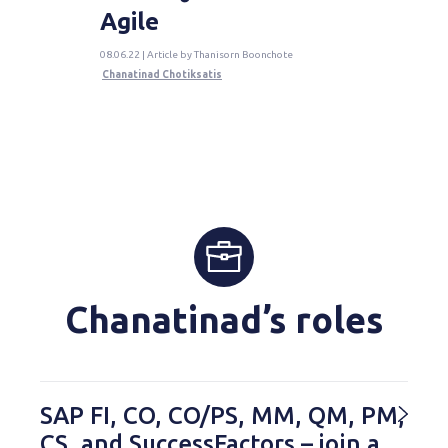
Agile
08.06.22 | Article by Thanisorn Boonchote
Chanatinad Chotiksatis
Chanatinad’s roles
SAP FI, CO, CO/PS, MM, QM, PM,
CS, and SuccessFactors – join a