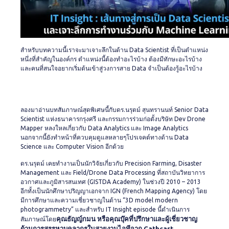
สำหรับบทความนี้เราจะมาเจาะลึกในด้าน Data Scientist ที่เป็นตำแหน่ง
หนึ่งที่สำคัญในองค์กร ตำแหน่งนี้ต้องทำอะไรบ้าง ต้องมีทักษะอะไรบ้าง
และคนที่สนใจอยากเริ่มต้นเข้าสู่วงการสาย Data จำเป็นต้องรู้อะไรบ้าง
ลองมาอ่านบทสัมภาษณ์สุดพิเศษนี้กับดร.นรุตม์ สุนทรานนท์ Senior Data
Scientist แห่งธนาคารกรุงศรี และกรรมการร่วมก่อตั้งบริษัท Dev Drone
Mapper หลงใหลเกี่ยวกับ Data Analytics และ Image Analytics
นอกจากนี้ยังทำหน้าที่ควบคุมดูแลหลายๆโปรเจคต์ทางด้าน Data
Science และ Computer Vision อีกด้วย
ดร.นรุตม์ เคยทำงานเป็นนักวิจัยเกี่ยวกับ Precision Farming, Disaster
Management และ Field/Drone Data Processing ที่สถาบันวิทยาการ
อวกาศและภูมิสารสนเทศ (GISTDA Academy) ในช่วงปี 2010 – 2013
อีกทั้งเป็นนักศึกษาปริญญาเอกจาก IGN (French Mapping Agency) โดย
มีการศึกษาและความเชี่ยวชาญในด้าน “3D model modern
photogrammetry” และสำหรับ IT Insight episode นี้ดำเนินการ
คุณธัญญ์กมน หรือคุณบุ๊คที่ปรึกษาและผู้เชี่ยวชาญ
สัมภาษณ์โดย
ด้านการสรรหาบุคลากรในสายงานไอทีจาก Cathcart