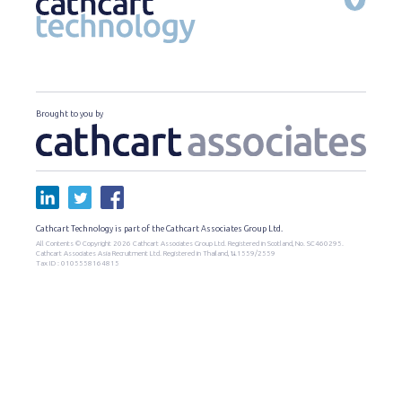
Brought to you by
Cathcart Technology is part of the Cathcart Associates Group Ltd.
All Contents © Copyright 2026 Cathcart Associates Group Ltd. Registered in Scotland, No. SC460295.
Cathcart Associates Asia Recruitment Ltd. Registered in Thailand, น.1559/2559
Tax ID : 0105558164815