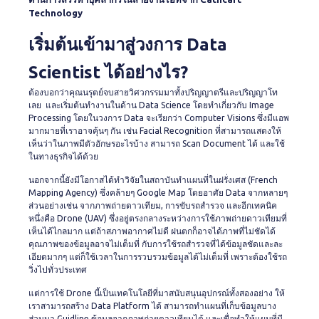
Technology
เริ่มต้นเข้ามาสู่วงการ Data
Scientist ได้อย่างไร?
ต้องบอกว่าคุณนรุตย์จบสายวิศวกรรมมาทั้งปริญญาตรีและปริญญาโท
เลย และเริ่มต้นทำงานในด้าน Data Science โดยทำเกี่ยวกับ Image
Processing โดยในวงการ Data จะเรียกว่า Computer Visions ซึ่งมีแอพ
มากมายที่เราอาจคุ้นๆ กัน เช่น Facial Recognition ที่สามารถแสดงให้
เห็นว่าในภาพมีตัวอักษรอะไรบ้าง สามารถ Scan Document ได้ และใช้
ในทางธุรกิจได้ด้วย
นอกจากนี้ยังมีโอกาสได้ทำวิจัยในสถาบันทำแผนที่ในฝรั่งเศส (French
Mapping Agency) ซึ่งคล้ายๆ Google Map โดยอาศัย Data จากหลายๆ
ส่วนอย่างเช่น จากภาพถ่ายดาวเทียม, การขับรถสำรวจ และอีกเทคนิค
หนึ่งคือ Drone (UAV) ซึ่งอยู่ตรงกลางระหว่างการใช้ภาพถ่ายดาวเทียมที่
เห็นได้ไกลมาก แต่ถ้าสภาพอากาศไม่ดี ฝนตกก็อาจได้ภาพที่ไม่ชัดได้
คุณภาพของข้อมูลอาจไม่เต็มที่ กับการใช้รถสำรวจที่ได้ข้อมูลชัดและละ
เอียดมากๆ แต่ก็ใช้เวลาในการรวบรวมข้อมูลได้ไม่เต็มที่ เพราะต้องใช้รถ
วิ่งไปทั่วประเทศ
แต่การใช้ Drone นี้เป็นเทคโนโลยีที่มาสนับสนุนอุปกรณ์ทั้งสองอย่าง ให้
เราสามารถสร้าง Data Platform ได้ สามารถทำแผนที่เก็บข้อมูลบาง
ส่วนมา Guidline ข้อมูลจากภาพถ่ายดาวเทียมได้ และเพื่อทำให้แผนที่มี