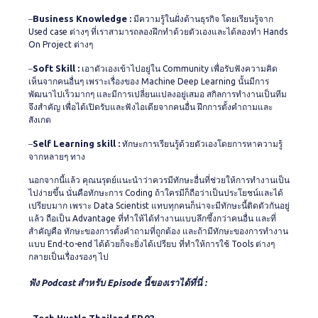
Business Knowledge :
–
มีความรู้ในฝั่งด้านธุรกิจ โดยเรียนรู้จาก
Used case ต่างๆ ที่เราสามารถลองฝึกทำด้วยตัวเองและได้ลองทำ Hands
On Project ต่างๆ
Soft Skill :
–
เอาตัวเองเข้าไปอยู่ใน Community เพื่อรับฟังความคิด
เห็นจากคนอื่นๆ เพราะเรื่องของ Machine Deep Learning นั้นมีการ
พัฒนาไปเร็วมากๆ และมีการเปลี่ยนแปลงอยู่เสมอ สกิลการทำงานเป็นทีม
จึงสำคัญ เพื่อได้เปิดรับและฟังไอเดียจากคนอื่น ฝึกการตั้งคำถามและ
สังเกต
Self Learning skill :
–
ทักษะการเรียนรู้ด้วยตัวเองโดยการหาความรู้
จากหลายๆ ทาง
นอกจากนี้แล้ว คุณนรุตย์แนะนำว่าควรมีทักษะอื่นที่ช่วยให้การทำงานเป็น
ไปง่ายขึ้น นั่นคือทักษะการ Coding ถ้าใครมีก็ถือว่าเป็นประโยชน์และได้
เปรียบมาก เพราะ Data Scientist แทบทุกคนก็น่าจะมีทักษะนี้ติดตัวกันอยู่
แล้ว ถือเป็น Advantage ที่ทำให้ได้ทำงานแบบลึกซึ้งกว่าคนอื่น และที่
สำคัญคือ ทักษะของการตั้งคำถามที่ถูกต้อง และถ้ามีทักษะของการทำงาน
แบบ End-to-end ได้ด้วยก็จะยิ่งได้เปรียบ ที่ทำให้การใช้ Tools ต่างๆ
กลายเป็นเรื่องรองๆ ไป
ฟัง Podcast สำหรับ Episode นี้ของเราได้ที่นี่ :
Tech Hustle Thailand EP.02