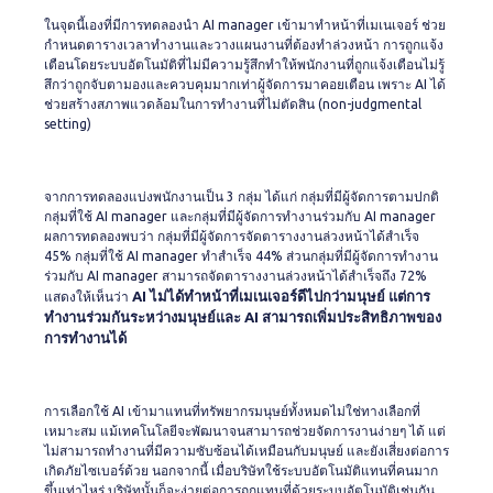
ในจุดนี้เองที่มีการทดลองนำ AI manager เข้ามาทำหน้าที่เมเนเจอร์ ช่วย
กำหนดตารางเวลาทำงานและวางแผนงานที่ต้องทำล่วงหน้า การถูกแจ้ง
เตือนโดยระบบอัตโนมัติที่ไม่มีความรู้สึกทำให้พนักงานที่ถูกแจ้งเตือนไม่รู้
สึกว่าถูกจับตามองและควบคุมมากเท่าผู้จัดการมาคอยเตือน เพราะ AI ได้
ช่วยสร้างสภาพแวดล้อมในการทำงานที่ไม่ตัดสิน (non-judgmental
setting)
จากการทดลองแบ่งพนักงานเป็น 3 กลุ่ม ได้แก่ กลุ่มที่มีผู้จัดการตามปกติ
กลุ่มที่ใช้ AI manager และกลุ่มที่มีผู้จัดการทำงานร่วมกับ AI manager
ผลการทดลองพบว่า กลุ่มที่มีผู้จัดการจัดตารางงานล่วงหน้าได้สำเร็จ
45% กลุ่มที่ใช้ AI manager ทำสำเร็จ 44% ส่วนกลุ่มที่มีผู้จัดการทำงาน
ร่วมกับ AI manager สามารถจัดตารางงานล่วงหน้าได้สำเร็จถึง 72%
AI ไม่ได้ทำหน้าที่เมเนเจอร์ดีไปกว่ามนุษย์ แต่การ
แสดงให้เห็นว่า
ทำงานร่วมกันระหว่างมนุษย์และ AI สามารถเพิ่มประสิทธิภาพของ
การทำงานได้
การเลือกใช้ AI เข้ามาแทนที่ทรัพยากรมนุษย์ทั้งหมดไม่ใช่ทางเลือกที่
เหมาะสม แม้เทคโนโลยีจะพัฒนาจนสามารถช่วยจัดการงานง่ายๆ ได้ แต่
ไม่สามารถทำงานที่มีความซับซ้อนได้เหมือนกับมนุษย์ และยังเสี่ยงต่อการ
เกิดภัยไซเบอร์ด้วย นอกจากนี้ เมื่อบริษัทใช้ระบบอัตโนมัติแทนที่คนมาก
ขึ้นเท่าไหร่ บริษัทนั้นก็จะง่ายต่อการถูกแทนที่ด้วยระบบอัตโนมัติเช่นกัน