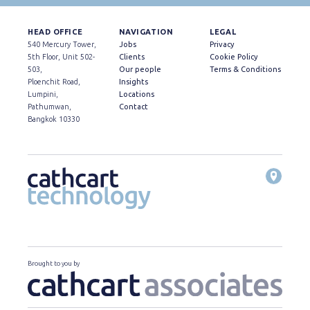
HEAD OFFICE
NAVIGATION
LEGAL
540 Mercury Tower,
Jobs
Privacy
5th Floor, Unit 502-
Clients
Cookie Policy
503,
Our people
Terms & Conditions
Ploenchit Road,
Insights
Lumpini,
Locations
Pathumwan,
Contact
Bangkok 10330
Brought to you by