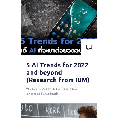
5 AI Trends for 2022
and beyond
(Research from IBM)
08.06.22 | Article by Thanisorn Boonchote
Chanatinad Chotiksatis