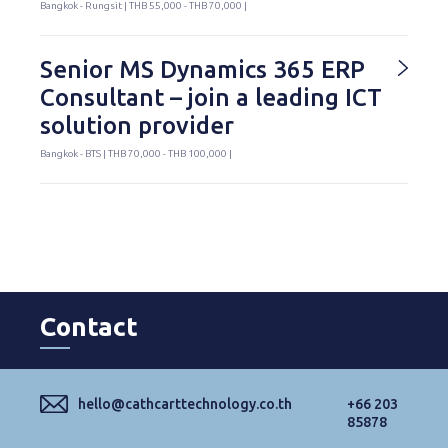
Bangkok - Rungsit | THB 55,000 - THB 70,000 |
Senior MS Dynamics 365 ERP
Consultant – join a leading ICT
solution provider
Bangkok - BTS | THB 70,000 - THB 100,000 |
Contact
hello@cathcarttechnology.co.th
+66 203
85878