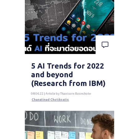
5 AI Trends for 2022
and beyond
(Research from IBM)
08.06.22 | Article by Thanisorn Boonchote
Chanatinad Chotiksatis