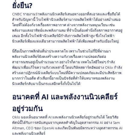
ยั่งยืน?
CNBC รายงานว่าพลังงานนิวเคลียร์เสนอทางออกที่สะอาดและเชื่อถือได้
สำหรับปัญหานี้ โรงไฟฟ้านิวเคลียร์สามารถผลิตไฟฟ้าได้อย่างสม่ำเสมอ
โดยที่ไม่ต้องกังวลเรื่องสภาพอากาศ ต่างจากพลังงานหมุนเวียน เช่น
พลังงานแสงอาทิตย์และพลังงานลม ที่จำเป็นต้องคำนึงถึงสภาพอากาศอยู่
เสมอ อีกทั้งโรงไฟฟ้านิวเคลียร์มีกำลังการผลิตไฟฟ้าสูง ซึ่งโรงไฟฟ้า
นิวเคลียร์เพียงแห่งเดียวสามารถผลิตไฟฟ้าได้เพียงพอสำหรับเมืองใหญ่
นี่ถือเป็นการพลิกผันที่น่าประหลาดใจ เพราะในช่วงไม่กี่ปีที่ผ่านมา
พลังงานนิวเคลียร์ยังคงสร้างความกังวลเรื่องความปลอดภัยต่อ
สาธารณชนอยู่เป็นจำนวนมาก อย่างไรก็ตาม เทคโนโลยีใหม่ๆ กำลัง
พัฒนาเพื่อแก้ไขความกังวลเหล่านี้ โดยบริษัทสตาร์ทอัพอย่าง Oklo กำลัง
สร้างเตาปฏิกรณ์นิวเคลียร์แบบใหม่ที่มีความปลอดภัยและมีประสิทธิภาพ
มากกว่าในอดีต ตัวเลือกนี้อาจเป็นปัจจัยที่ทำให้บทบาทของพลังงาน
นิวเคลียร์กลับมาเป็นกระแสอีกครั้งก็เป็นไปได้
อนาคตที่ AI และพลังงานนิวเคลียร์
อยู่ร่วมกัน
Oklo มองเห็นอนาคตที่ AI และพลังงานนิวเคลียร์อยู่ร่วมกันได้ โดยวิสัย
ทัศน์นี้ได้รับการสนับสนุนจากบุคคลสำคัญในอุตสาหกรรม AI อย่าง Sam
Altman, CEO ของ OpenAI และเกิดเป็นพันธมิตรระหว่างอุตสาหกรรม AI
และพลังงานนิวเคลียร์