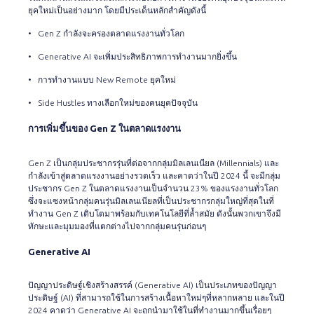
ยุคใหม่เป็นอย่างมาก โดยมีประเด็นหลักสำคัญดังนี้
• Gen Z กำลังจะครองตลาดแรงงานทั่วโลก
• Generative AI จะเพิ่มประสิทธิภาพการทำงานมากยิ่งขึ้น
• การทำงานแบบ New Remote ยุคใหม่
• Side Hustles ทางเลือกใหม่ของคนยุคปัจจุบัน
การเพิ่มขึ้นของ
Gen Z
ในตลาดแรงงาน
Gen Z เป็นกลุ่มประชากรรุ่นที่ต่อจากกลุ่มมิลเลนเนียล (Millennials) และ
กำลังเข้าสู่ตลาดแรงงานอย่างรวดเร็ว และ
คาดว่าในปี 2024
นี้ จะมีกลุ่ม
ประชากร Gen Z ในตลาดแรงงานเป็นจำนวน 23% ของแรงงานทั่วโลก
ซึ่งจะแซงหน้ากลุ่มคนรุ่นมิลเลนเนียลที่เป็นประชากรกลุ่มใหญ่ที่สุดในที่
ทำงาน Gen Z เติบโตมาพร้อมกับเทคโนโลยีที่ล้ำสมัย ดังนั้นพวกเขาจึงมี
ทักษะและมุมมองที่แตกต่างไปจากกลุ่มคนรุ่นก่อนๆ
Generative AI
ปัญญาประดิษฐ์เชิงสร้างสรรค์ (Generative AI) เป็นประเภทของปัญญา
ประดิษฐ์ (AI) ที่สามารถใช้ในการสร้างเนื้อหาใหม่ๆที่หลากหลาย และในปี
2024 คาดว่า Generative AI จะถูกนำมาใช้ในที่ทำงานมากขึ้นเรื่อยๆ