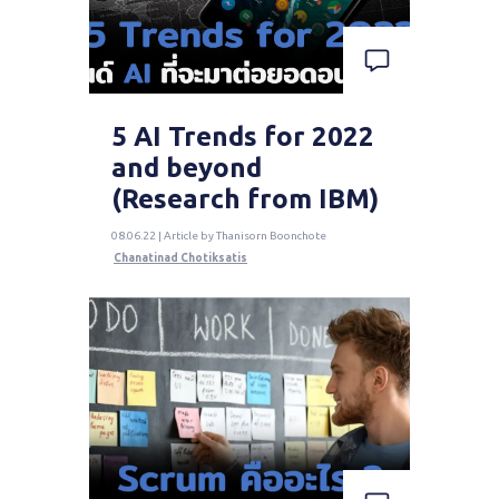
5 AI Trends for 2022
and beyond
(Research from IBM)
08.06.22 | Article by Thanisorn Boonchote
Chanatinad Chotiksatis