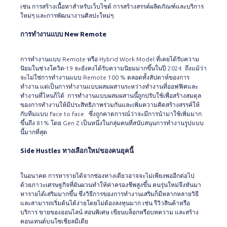
เช่น การสร้างเนื้อหาสำหรับเว็บไซต์ การสร้างสรรค์ผลิตภัณฑ์และบริการ
ใหม่ๆ และการพัฒนางานศิลปะใหม่ๆ
การทำงานแบบ
New Remote
การทำงานแบบ Remote หรือ Hybrid Work Model ที่เคยได้รับความ
นิยมในช่วงโควิด-19 จะยังคงได้รับความนิยมมากขึ้นในปี 2024 ถึงแม้ว่า
จะไม่ใช่การทำงานแบบ Remote 100 % ตลอดทั้งสัปดาห์ของการ
ทำงาน แต่เป็นการทำงานแบบผสมผสานระหว่างทำงานที่ออฟฟิศและ
ทำงานที่ไหนก็ได้ การทำงานแบบผสมผสานนี้ถูกปรับใช้เพื่อสร้างสมดุล
ของการทำงานให้มีประสิทธิภาพร่วมกันและเพิ่มความคิดสร้างสรรค์ให้
กับทีมแบบ Face to face ซึ่งถูกคาดการณ์ว่าจะมีการนำมาใช้เพิ่มมาก
ขึ้นถึง
81%
โดย Gen Z เป็นหนึ่งในกลุ่มคนที่สนับสนุนการทำงานรูปแบบ
นี้มากที่สุด
Side Hustles
ทางเลือกใหม่ของคนยุคนี้
ในอนาคต การหารายได้จากช่องทางเดียวอาจจะไม่เพียงพออีกต่อไป
ด้วยภาวะเศรษฐกิจที่ผันผวนทำให้ค่าครองชีพสูงขึ้น คนรุ่นใหม่จึงหันมา
หารายได้เสริมมากขึ้น ซึ่งวิธีการของการทำงานเสริมก็มีหลากหลายวิธี
และสามารถเริ่มต้นได้ง่ายโดยไม่ต้องลงทุนมาก เช่น รีวิวสินค้าหรือ
บริการ ขายของออนไลน์ สอนพิเศษ เขียนบล็อกหรือบทความ และสร้าง
คอนเทนต์บนโซเชียลมีเดีย