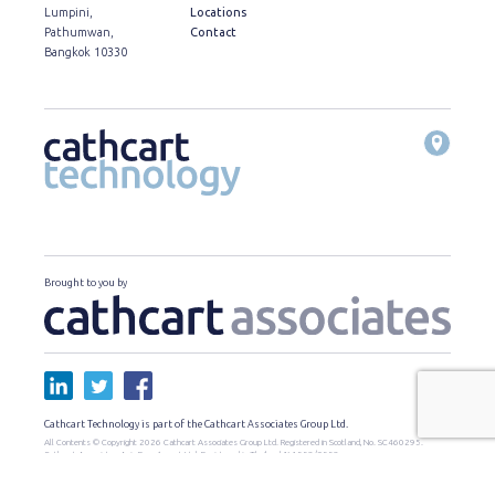
Lumpini,
Locations
Pathumwan,
Contact
Bangkok 10330
Brought to you by
Cathcart Technology is part of the Cathcart Associates Group Ltd.
All Contents © Copyright 2026 Cathcart Associates Group Ltd. Registered in Scotland, No. SC460295.
Cathcart Associates Asia Recruitment Ltd. Registered in Thailand, น.1559/2559
Tax ID : 0105558164815