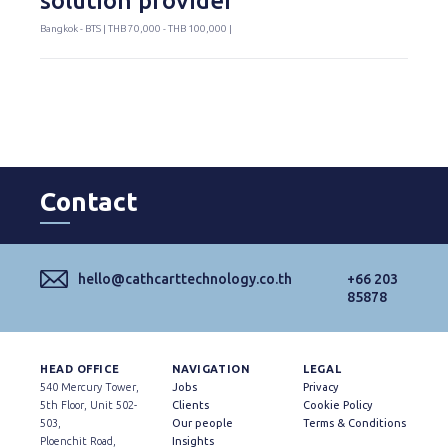
solution provider
Bangkok - BTS | THB 70,000 - THB 100,000 |
Contact
hello@cathcarttechnology.co.th
+66 203
85878
HEAD OFFICE
NAVIGATION
LEGAL
540 Mercury Tower,
Jobs
Privacy
5th Floor, Unit 502-
Clients
Cookie Policy
503,
Our people
Terms & Conditions
Ploenchit Road,
Insights