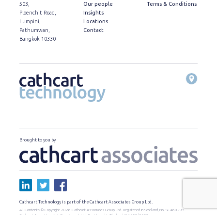
503,
Our people
Terms & Conditions
Ploenchit Road,
Insights
Lumpini,
Locations
Pathumwan,
Contact
Bangkok 10330
Brought to you by
Cathcart Technology is part of the Cathcart Associates Group Ltd.
All Contents © Copyright 2026 Cathcart Associates Group Ltd. Registered in Scotland, No. SC460295.
Cathcart Associates Asia Recruitment Ltd. Registered in Thailand, น.1559/2559