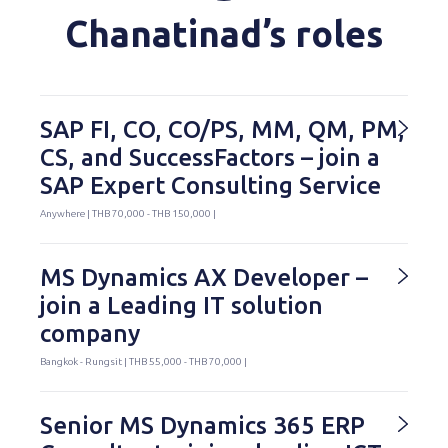
Chanatinad’s roles
SAP FI, CO, CO/PS, MM, QM, PM,
CS, and SuccessFactors – join a
SAP Expert Consulting Service
Anywhere | THB 70,000 - THB 150,000 |
MS Dynamics AX Developer –
join a Leading IT solution
company
Bangkok - Rungsit | THB 55,000 - THB 70,000 |
Senior MS Dynamics 365 ERP