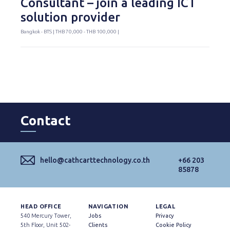
Consultant – join a leading ICT
solution provider
Bangkok - BTS | THB 70,000 - THB 100,000 |
Contact
hello@cathcarttechnology.co.th
+66 203
85878
HEAD OFFICE
NAVIGATION
LEGAL
540 Mercury Tower,
Jobs
Privacy
5th Floor, Unit 502-
Clients
Cookie Policy