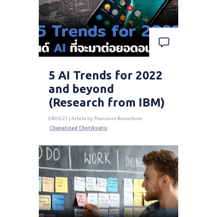
5 AI Trends for 2022
and beyond
(Research from IBM)
08.06.22 | Article by Thanisorn Boonchote
Chanatinad Chotiksatis