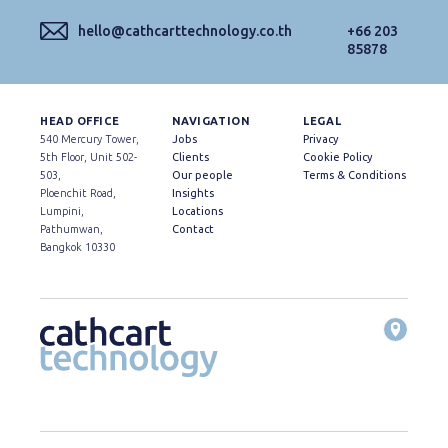
hello@cathcarttechnology.co.th
+66 203
85878
HEAD OFFICE
NAVIGATION
LEGAL
540 Mercury Tower,
Jobs
Privacy
5th Floor, Unit 502-
Clients
Cookie Policy
503,
Our people
Terms & Conditions
Ploenchit Road,
Insights
Lumpini,
Locations
Pathumwan,
Contact
Bangkok 10330