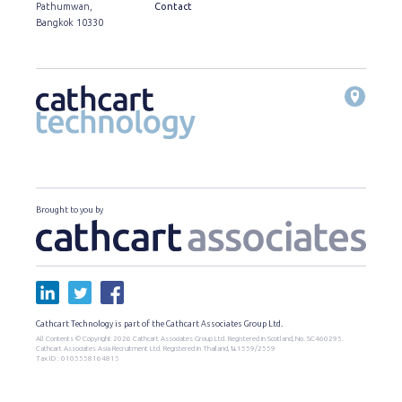
Pathumwan,
Contact
Bangkok 10330
Brought to you by
Cathcart Technology is part of the Cathcart Associates Group Ltd.
All Contents © Copyright 2026 Cathcart Associates Group Ltd. Registered in Scotland, No. SC460295.
Cathcart Associates Asia Recruitment Ltd. Registered in Thailand, น.1559/2559
Tax ID : 0105558164815