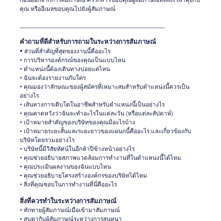
คุณ หรืออีเมลขอบคุณไปยังผู้สัมภาษณ์
_________________________________________________
คำถามที่ดีสำหรับการถามในระหว่างการสัมภาษณ์
•
ส่วนที่สำคัญที่สุดของงานนี้คืออะไร
• การบริหารองค์กรณ์ของคุณเป็นแบบไหน
• ตำแหน่งนี้ต้องเดินทางบ่อยแค่ไหน
• ฉันจะต้องรายงานกับใคร
• คุณมองว่าลักษณะของผู้สมัครที่เหมาะสมสำหรับตำแหน่งนี้ควรเป็น
อย่างไร
• เส้นทางการเติบโตในอาชีพสำหรับตำแหน่งนี้เป็นอย่างไร
• คุณคาดหวังว่าฉันจะทำอะไรในแต่ละวัน (หรือแต่ละสัปดาห์)
• เป้าหมายสำคัญของบริษัทของคุณมีอะไรบ้าง
• เป้าหมายระยะสั้นและระยะยาวของแผนกนี้คืออะไร และเกี่ยวข้องกับ
บริษัทโดยรวมอย่างไร
• บริษัทนี้มีวิสัยทัศน์ในอีกห้าปีข้างหน้าอย่างไร
• คุณช่วยอธิบายสภาพแวดล้อมการทำงานที่ในตำแหน่งนี้ได้ไหม
• คุณประเมินผลงานของฉันแบบไหน
• คุณช่วยอธิบายโครงสร้างองค์กรของบริษัทได้ไหม
• สิ่งที่คุณชอบในการทำงานที่นี่คืออะไร
สิ่งที่ควรทำในระหว่างการสัมภาษณ์
• ทักทายผู้สัมภาษณ์เมื่อเข้ามาสัมภาษณ์
• สบตากับผู้สัมภาษณ์ระหว่างการสนทนา