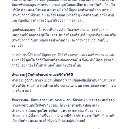
ต้นอาชีพของคุณ ทบทวน CV ของคุณโดยละเอียด และจดบันทึกเกี่ยวกับ
บริษัท ตำแหน่ง โปรเจค และเทคโนโลยีที่คุณเคยทำงานด้วย ทบทวน
ประสบการณ์ที่ผ่านมา และสิ่งที่คุณเคยทำจริง ๆ – สิ่งที่คุณพบว่าท้าทาย
และสนุกกับการทำและปัญหาที่เจอจากการทำงาน
คุณกำลังมองหา “เรื่องราวที่น่าจดจำ” ในงานของคุณ – ยกตัวอย่าง
เหตุการณ์ที่คุณภาคภูมิใจ งอาจเป็นสิ่งที่คุณทำได้ดี ปัญหาที่คุณเจอ หรือ
ประสบการณ์กับคนที่คุณเคยทำงานด้วยและการทำงานร่วมกันเป็น
อย่างไร
การทำเช่นนี้ยังช่วยให้คุณทราบถึงสิ่งที่คุณชอบและจุดแข็งของคุณ และ
จะช่วยให้คุณโฟกัสถึงโอกาสที่คุณต้องการต่อไป ซึ่งจะทำให้คุณรู้ว่าคุณ
กำลังมองหาอะไรในตำแหน่งใหม่และบริษัทใหม่
ทำความรู้จักกับตำแหน่งและบริษัทให้ดี
ทำความรู้จักกับตำแหน่งงานที่สมัคร หากมีข้อสงสัยเกี่ยวกับตำแหน่งงาน
หรือบริษัท คุณสามารถปรึกษากับ consultant อย่างละเอียดล่วงหน้าก่อน
การสัมภาษณ์
ศึกษารายละเอียดของตำแหน่งงาน – เช่นเดียวกับ CV ของคุณ พิมพ์ออก
มาและจดบันทึกในสิ่งที่เกี่ยวข้อง โดยพยายามจับคู่ทักษะและ
ประสบการณ์ของคุณให้ตรงกับตำแหน่งงานและยกตัวอย่างจาก
ประสบการณ์ที่เคยเกิดขึ้นจาก CV หากมีข้อสงสัย ควรจดบันทึกคำถามที่
เกี่ยวกับตำแหน่งงาน เพื่อที่จะนำไปถามผู้สัมภาษณ์