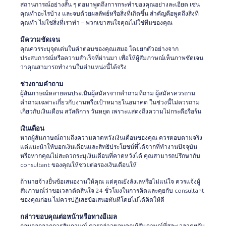
สถานการณ์อย่างสั้น ๆ ต่อมาพูดถึงการกระทำของคุณอย่างละเอียด เช่น
คุณทำอะไรบ้าง และจบด้วยผลลัพธ์หรือสิ่งที่เกิดขึ้น สำคัญคือพูดถึงสิ่งที่
คุณทำ ไม่ใช่สิ่งที่เราทำ – พวกเขาสนใจคุณไม่ใช่ทีมของคุณ
มีความชัดเจน
คุณควรระบุจุดเด่นในคำตอบของคุณเสมอ โดยยกตัวอย่างจาก
ประสบการณ์หรือความสำเร็จที่ผ่านมา เพื่อให้ผู้สัมภาษณ์เห็นภาพชัดเจน
ว่าคุณสามารถทำงานในตำแหน่งนี้ได้จริง
ช่วงถามคำถาม
ผู้สัมภาษณ์หลายคนประเมินผู้สมัครจากคำถามที่ถาม ผู้สมัครควรถาม
คำถามเฉพาะเกี่ยวกับงานหรือเป้าหมายในอนาคต ในช่วงนี้ไม่ควรถาม
เกี่ยวกับเงินเดือน สวัสดิการ วันหยุด เพราะแสดงถึงความไม่กระตือรือร้น
เงินเดือน
หากผู้สัมภาษณ์ถามถึงความคาดหวังเงินเดือนของคุณ ควรตอบตามจริง
แต่แนะนำให้บอกเงินเดือนและสิทธิประโยชน์ที่ได้จากที่ทำงานปัจจุบัน
หรือหากคุณไม่สะดวกระบุเงินเดือนที่คาดหวังได้ คุณสามารถปรึกษากับ
consultant ของคุณให้ช่วยต่อรองเงินเดือนให้
ถ้านายจ้างยื่นข้อเสนองานให้คุณ แต่คุณยังลังเลหรือไม่แน่ใจ ควรแจ้งผู้
สัมภาษณ์ว่าขอเวลาตัดสินใจ 24 ชั่วโมงในการคิดและคุยกับ consultant
ของคุณก่อน ไม่ควรปฏิเสธข้อเสนอทันทีโดยไม่ได้คิดให้ดี
กล่าวขอบคุณต่อหน้าหรือทางอีเมล
ก่อนออกจากการสัมภาษณ์ ควรกล่าวขอบคุณผู้สัมภาษณ์ที่สละเวลาคุยกับ