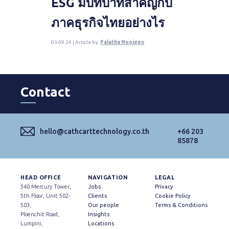
ESG มีบทบาทสำคัญกับ
ภาคธุรกิจไทยอย่างไร
03.09.24 | Article by
Palatha Noojeen
Contact
hello@cathcarttechnology.co.th
+66 203
85878
HEAD OFFICE
NAVIGATION
LEGAL
540 Mercury Tower,
Jobs
Privacy
5th Floor, Unit 502-
Clients
Cookie Policy
503,
Our people
Terms & Conditions
Ploenchit Road,
Insights
Lumpini,
Locations