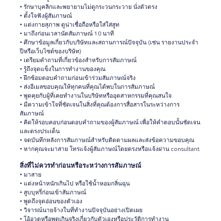
• รักษาบุคลิกและพยายามไม่ดูกระวนกระวาย นั่งตัวตรง
• ตั้งใจฟังผู้สัมภาษณ์
• แต่งกายสุภาพ ดูน่าเชื่อถือหรือใส่ใส่สูท
• มาถึงก่อนเวลานัดสัมภาษณ์ 10 นาที
• ศึกษาข้อมูลเกี่ยวกับบริษัทและสถานการณ์ปัจจุบัน (เช่น รายงานประจำ
ปีหรือเว็บไซต์ของบริษัท)
• เตรียมคำถามที่เกี่ยวข้องสำหรับการสัมภาษณ์
• รู้ถึงจุดแข็งในการทำงานของคุณ
• ฝึกซ้อมตอบคำถามก่อนเข้าร่วมสัมภาษณ์จริง
• ส่งอีเมลขอบคุณให้ทุกคนที่คุณได้พบในการสัมภาษณ์
• พูดคุยกับผู้ที่เคยทำงานในบริษัทหรืออุตสาหกรรมที่คุณสนใจ
• มีความเข้าใจที่ชัดเจนในสิ่งที่คุณต้องการสื่อสารในระหว่างการ
สัมภาษณ์
• คิดให้รอบคอบก่อนตอบคำถามของผู้สัมภาษณ์ เพื่อให้คำตอบนั้นชัดเจน
และตรงประเด็น
• จดบันทึกหลังการสัมภาษณ์สำหรับติดตามผลและส่งข้อความขอบคุณ
• หากคุณจะมาสาย โทรแจ้งผู้สัมภาษณ์โดยตรงหรือแจ้งผ่าน consultant
สิ่งที่ไม่ควรทำก่อนหรือระหว่างการสัมภาษณ์
• มาสาย
• แต่งหน้าหนักเกินไป หรือใช้น้ำหอมกลิ่นฉุน
• สูบบุหรี่ก่อนเข้าสัมภาษณ์
• พูดถึงจุดอ่อนของตัวเอง
• วิจารณ์นายจ้างในที่ทำงานปัจจุบันอย่างเปิดเผย
• โอ้อวดหรือพูดเกินจริงเกี่ยวกับตัวเองหรือประวัติการทำงาน