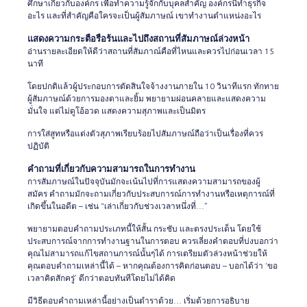
ศึกษาเกี่ยวกับองค์กร เพื่อทำความรู้จักกับบุคลสำคัญ องค์กรนี้ทำธุรกิจ
อะไร และที่สำคัญคือใครจะเป็นผู้สัมภาษณ์ เขาทำงานตำแหน่งอะไร
แสดงความกระตือรือร้นและไปถึงสถานที่สัมภาษณ์ล่วงหน้า
อ่านรายละเอียดให้ดีว่าสถานที่สัมภาณ์คือที่ไหนและควรไปก่อนเวลา 15
นาที
โดยปกติแล้วผู้ประกอบการตัดสินใจจ้างงานภายใน 10 วินาทีแรก ทักทาย
ผู้สัมภาษณ์ด้วยการมองตาและยิ้ม พยายามผ่อนคลายและแสดงความ
มั่นใจ แต่ไม่ดูโอ้อวด แสดงความสุภาพและเป็นมิตร
การใส่สูทหรือแต่งตัวสุภาพเรียบร้อยไปสัมภาษณ์ถือว่าเป็นเรื่องที่ควร
ปฏิบัติ
คำถามที่เกี่ยวกับความสามารถในการทำงาน
การสัมภาษณ์ในปัจจุบันมักจะเน้นไปที่การแสดงความสามารถของผู้
สมัคร คำถามมักจะถามเกี่ยวกับประสบการณ์การทำงานหรือเหตุการณ์ที่
เกิดขึ้นในอดีต – เช่น “เล่าเกี่ยวกับช่วงเวลาหนึ่งที่…”
พยายามตอบคำถามประเภทนี้ให้สั้น กระชับ และตรงประเด็น โดยใช้
ประสบการณ์จากการทำงานฐานในการตอบ ควรเลี่ยงคำตอบที่บ่งบอกว่า
คุณไม่สามารถแก้ไขสถานการณ์นั้นๆได้ การเตรียมตัวล่วงหน้าช่วยให้
คุณตอบคำถามเหล่านี้ได้ – หากคุณต้องการคิดก่อนตอบ – บอกได้ว่า ‘ขอ
เวลาคิดสักครู่’ ดีกว่าตอบทันทีโดยไม่ได้คิด
มีวิธีตอบคำถามเหล่านี้อย่างเป็นตำราด้วย… เริ่มด้วยการอธิบาย