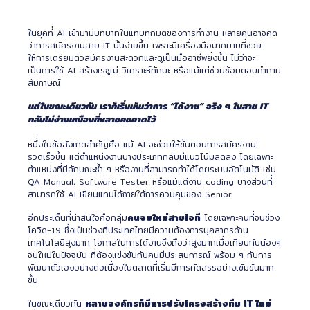
ในยุคที่ AI เข้ามามีบทบาทในแทบทุกมิติของการทำงาน หลายคนอาจคิด
ว่าการสมัครงานสาย IT นั้นง่ายขึ้น เพราะมีเครื่องมือมากมายที่ช่วย
ให้การเตรียมตัวสมัครงานสะดวกและดูเป็นมืออาชีพยิ่งขึ้น ไม่ว่าจะ
เป็นการใช้ AI สร้างเรซูเม่ วิเคราะห์ทักษะ หรือแม้แต่ช่วยซ้อมตอบคำถาม
สัมภาษณ์
แต่ในขณะเดียวกัน เราก็เริ่มเห็นว่าการ “ได้งาน” จริง ๆ ในสาย IT
กลับไม่ง่ายเหมือนที่หลายคนคาดไว้
หนึ่งในข้อสังเกตสำคัญคือ แม้ AI จะช่วยให้ขั้นตอนการสมัครงาน
รวดเร็วขึ้น แต่ตำแหน่งงานบางประเภทกลับมีแนวโน้มลดลง โดยเฉพาะ
ตำแหน่งที่มีลักษณะซ้ำ ๆ หรืองานที่สามารถทำได้โดยระบบอัตโนมัติ เช่น
QA Manual, Software Tester หรือแม้แต่งาน coding บางส่วนที่
สามารถใช้ AI เขียนแทนได้ภายใต้การควบคุมของ Senior
คนจบใหม่สายไอที
อีกประเด็นที่น่าสนใจคือกลุ่ม
โดยเฉพาะคนที่จบช่วง
โควิด-19 ซึ่งเป็นช่วงที่ประเทศไทยมีความต้องการบุคลากรด้าน
เทคโนโลยีสูงมาก โอกาสในการได้งานจึงถือว่าสูงมากเมื่อเทียบกับน้องๆ
จบใหม่ในปัจจุบัน ที่ต้องแข่งขันกับคนมีประสบการณ์ พร้อม ๆ กับการ
พัฒนาตัวเองอย่างต่อเนื่องในตลาดที่เริ่มมีการคัดสรรอย่างเข้มข้นมาก
ขึ้น
หลายองค์กรก็มีการปรับโครงสร้างทีม
IT
ใหม่
ในขณะเดียวกัน