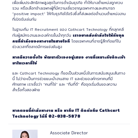
เพื่อเพิ่มประสิทธิภาพสูงสุดในการดำเนินธุรกิจ ทำให้บางตำแหน่งถูกควบ
รวม หรือเลือกจ้างเฉพาะผู้ที่มีความเชี่ยวชาญเฉพาะทางและสามารถ
“positive impact” ให้กับธุรกิจได้จริงซึ่งก็ส่งผลต่อจำนวนตำแหน่งงาน
ที่เปิดรับเช่นกัน
ในฐานะทีม IT Recruitment ของ Cathcart Technology ที่คลุกคลี
เราอยากส่งกำลังใจให้กับทุก
กับผู้สมัครงานและองค์กรชั้นนำทุกวัน
คนที่กำลังมองหางานในสายไอที
โดยเฉพาะคนที่อาจรู้สึกท้อแท้ใน
ช่วงเวลาที่ตลาดมีการแข่งขันสูง
หากมีความตั้งใจ
พัฒนาตัวเองอยู่เสมอ
งานที่เหมาะกับก็จะเข้า
มาในเวลาที่ใช่
และ Cathcart Technology ก็ขอเป็นส่วนหนึ่งในการสนับสนุนเส้นทาง
นี้ ไม่ว่าจะเป็นการช่วยแนะนำงานสาย IT และช่วยองค์กรหาคนที่มี
ศักยภาพ เราเชื่อว่า “คนที่ใช่” และ “ทีมที่ดี” คือจุดเริ่มต้นของความ
สำเร็จทั้งสองฝ่าย
หากตอนนี้กำลังหางาน หรือ หาทีม IT ติดต่อทีม Cathcart
Technology ได้ที่ 02-038-5878
Associate Director