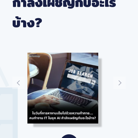
กำลังเผชิญกับอะไร
บ้าง?