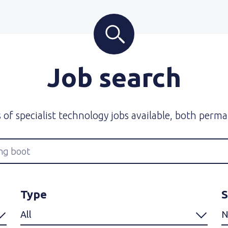
Job search
f specialist technology jobs available, both perm
Type
S
All
N