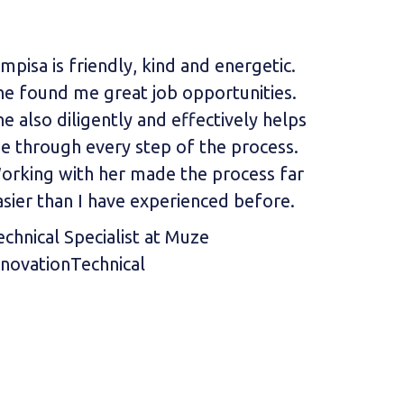
mpisa is friendly, kind and energetic.
I got my
he found me great job opportunities.
company
he also diligently and effectively helps
profess
e through every step of the process.
Over te
orking with her made the process far
about c
asier than I have experienced before.
she mad
helped 
echnical Specialist at Muze
intervie
nnovationTechnical
Quality
(Thailan