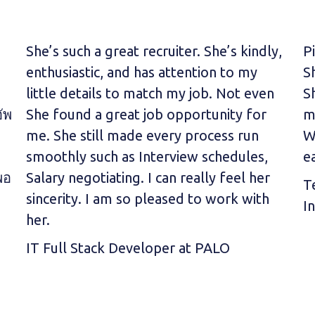
She’s such a great recruiter. She’s kindly,
Pi
enthusiastic, and has attention to my
S
little details to match my job. Not even
S
ัพ
She found a great job opportunity for
m
me. She still made every process run
W
smoothly such as Interview schedules,
e
พอ
Salary negotiating. I can really feel her
T
sincerity. I am so pleased to work with
I
her.
IT Full Stack Developer at PALO