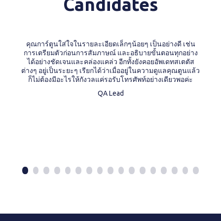
Candidates
คุณการ์ตูนใส่ใจในรายละเอียดเล็กๆน้อยๆ เป็นอย่างดี เช่น
การเตรียมตัวก่อนการสัมภาษณ์ และอธิบายขั้นตอนทุกอย่าง
ได้อย่างชัดเจนและคล่องแคล่ว อีกทั้งยังคอยอัพเดทสเตตัส
ต่างๆ อยู่เป็นระยะๆ เรียกได้ว่าเมื่ออยู่ในความดูแลคุณตูนแล้ว
ก็ไม่ต้องมีอะไรให้กังวลแค่รอรับโทรศัพท์อย่างเดียวพอค่ะ
QA Lead