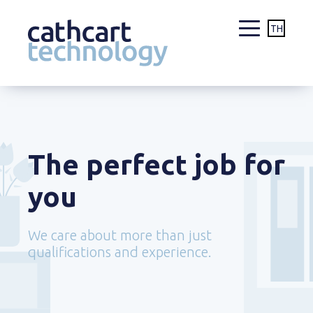
TH
Skip
to
content
The perfect job for
you
We care about more than just
qualifications and experience.